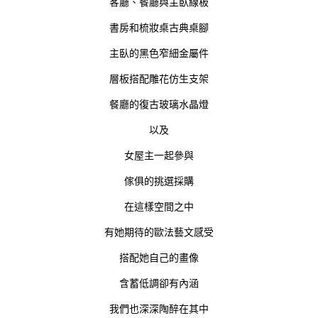
客廳、餐廳與主臥線板
書房和梳妝桌古典桌腳
主臥的黑色窄細金屬件
層板搭配雕花仿生支架
餐廳的復古玻璃水晶燈
以及
女屋主一起參與
傢俱的挑選採購
在這樣空間之中
有她期待的歐法藝文感受
搭配她自己的畫像
含蓄低調卻有內涵
我們也深深陶醉在其中