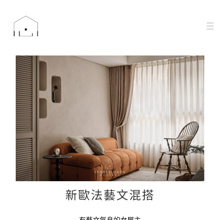
新歐法藝文混搭
有藝文氣息的女屋主